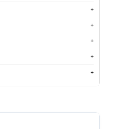
+
+
+
+
+