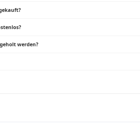
gekauft?
ostenlos?
bgeholt werden?