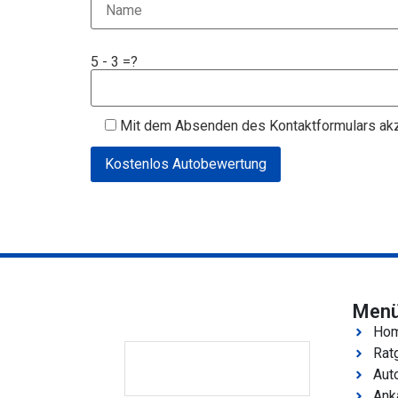
5 - 3 =?
Mit dem Absenden des Kontaktformulars akz
Men
Ho
Rat
Aut
Ank