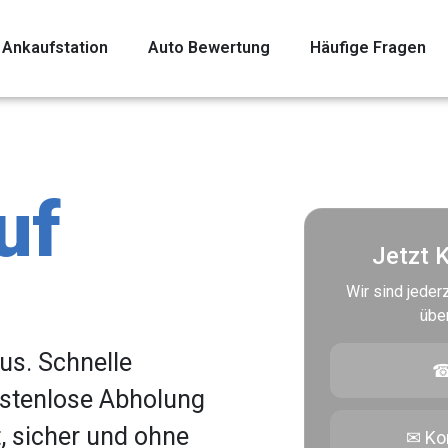
Ankaufstation
Auto Bewertung
Häufige Fragen
uf
Jetzt 
Wir sind jederz
übe
us. Schnelle
☎
ostenlose Abholung
t, sicher und ohne
✉ Ko