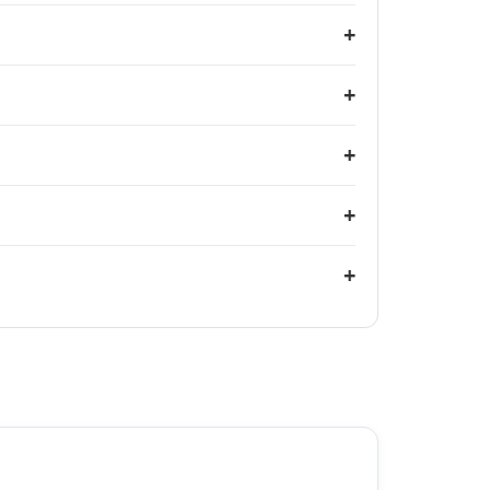
+
+
+
+
+