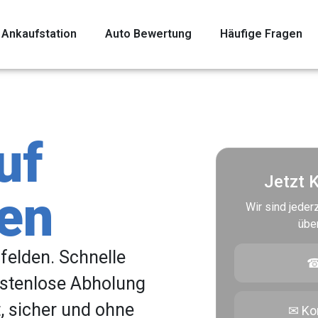
Ankaufstation
Auto Bewertung
Häufige Fragen
uf
Jetzt 
den
Wir sind jederz
übe
felden. Schnelle
☎
ostenlose Abholung
t, sicher und ohne
✉ Ko